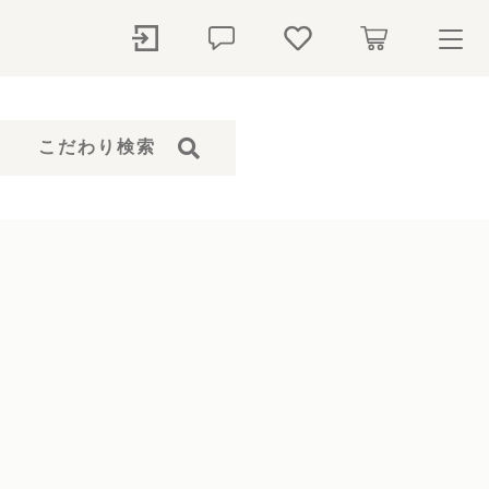
ry
こだわり検索
探す
石本体）
骨壺
ペットシャンプー
仏花
ト
ール