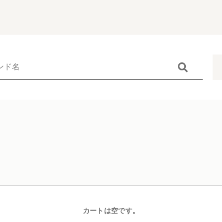
Catego
す
カテゴリーから
minibo（墓
子カテゴリ
仏具
無添加無香料
お位牌
その他
多頭対応セッ
カートは空です。
在庫あり
セ