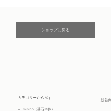
ペット火葬業
海洋散骨
ショップに戻る
カテゴリーから探す
新着
minibo（墓石本体）