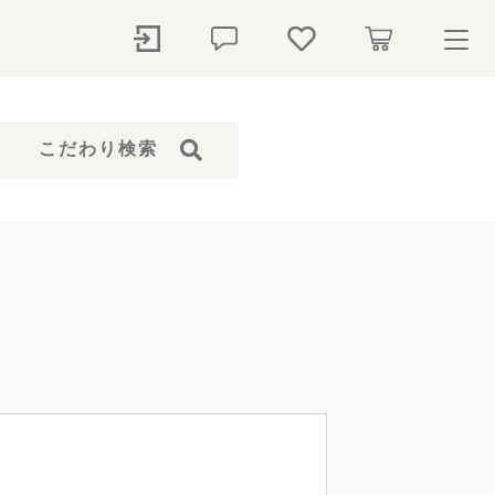
ry
こだわり検索
探す
石本体）
骨壺
ペットシャンプー
仏花
ト
ール