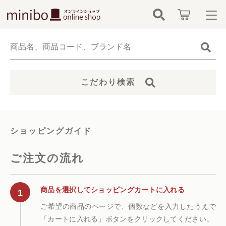
キーワード検索
ログイン / 会員登録
すべて
お知らせ
こだわり検索
こだわり検索
minibo（墓石本体）
お気に入り
親カテゴリ
骨壺
ショッピングガイド
カテゴリーから探す
仏具
ご注文の流れ
子カテゴリ
新着商品から探す
無添加無香料ペットシャンプー
商品を選択してショッピングカートに入れる
価格帯
当社について
ご希望の商品のページで、個数などを入力したうえで
お位牌
「カートに入れる」ボタンをクリックしてください。
～