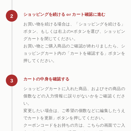
仏花
ショッピングガイド
その他
ショッピングを続ける or カート確認に進む
在庫あり
セール
多頭対応セット
お買い物を続ける場合は、「ショッピングを続ける」
よくあるご質問
ボタン、もしくは右上の×ボタンを選び、ショッピン
並び順
グカートを閉じてください。
ペット火葬業者のお手配
お知らせ
お買い物とご購入商品のご確認が終わりましたら、シ
ョッピングカート内の「カートを確認する」ボタンを
海洋散骨
押してください。
ブログ
カートの中身を確認する
お問い合わせ
ショッピングカートに入れた商品、およびその商品の
個数などの入力情報に誤りがないかをご確認くださ
い。
変更したい場合は、ご希望の個数などに編集したうえ
でカートを更新」ボタンを押してください。
クーポンコードをお持ちの方は、こちらの画面でご入