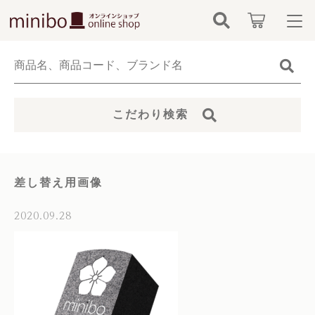
キーワード検索
ログイン / 会員登録
すべて
お知らせ
こだわり検索
こだわり検索
minibo（墓石本体）
お気に入り
親カテゴリ
骨壺
差し替え用画像
カテゴリーから探す
仏具
2020.09.28
子カテゴリ
新着商品から探す
無添加無香料ペットシャンプー
価格帯
当社について
お位牌
～