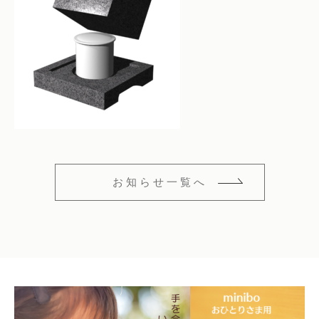
仏花
ショッピングガイド
その他
在庫あり
セール
多頭対応セット
よくあるご質問
並び順
ペット火葬業者のお手配
お知らせ
海洋散骨
ブログ
お知らせ一覧へ
お問い合わせ