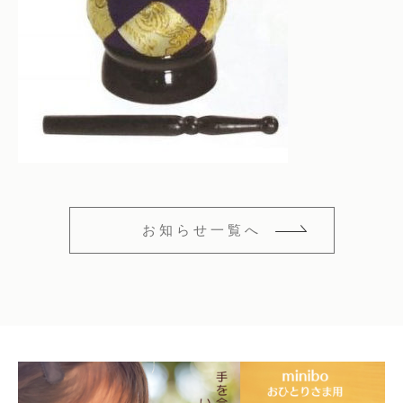
仏花
ショッピングガイド
その他
在庫あり
セール
多頭対応セット
よくあるご質問
並び順
ペット火葬業者のお手配
お知らせ
海洋散骨
ブログ
お知らせ一覧へ
お問い合わせ