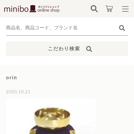
キーワード検索
ログイン / 会員登録
すべて
お知らせ
こだわり検索
こだわり検索
minibo（墓石本体）
お気に入り
親カテゴリ
骨壺
orin
カテゴリーから探す
仏具
2020.10.21
子カテゴリ
新着商品から探す
無添加無香料ペットシャンプー
価格帯
当社について
お位牌
～