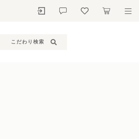
ry
こだわり検索
探す
石本体）
骨壺
ペットシャンプー
仏花
ト
ール