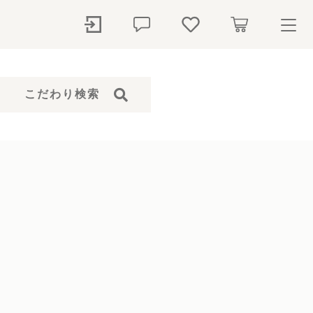
ry
こだわり検索
探す
石本体）
骨壺
ペットシャンプー
仏花
ト
ール