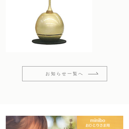
仏花
ショッピングガイド
その他
在庫あり
セール
多頭対応セット
よくあるご質問
並び順
ペット火葬業者のお手配
お知らせ
海洋散骨
ブログ
お知らせ一覧へ
お問い合わせ