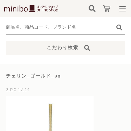
キーワード検索
ログイン / 会員登録
すべて
お知らせ
こだわり検索
こだわり検索
minibo（墓石本体）
お気に入り
親カテゴリ
骨壺
チェリン_ゴールド_sq
カテゴリーから探す
仏具
2020.12.14
子カテゴリ
新着商品から探す
無添加無香料ペットシャンプー
価格帯
当社について
お位牌
～