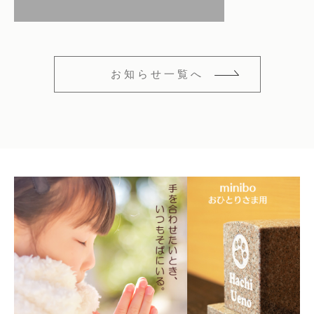
仏花
ショッピングガイド
その他
在庫あり
セール
多頭対応セット
よくあるご質問
お知らせ一覧へ
並び順
ペット火葬業者のお手配
お知らせ
海洋散骨
ブログ
お問い合わせ