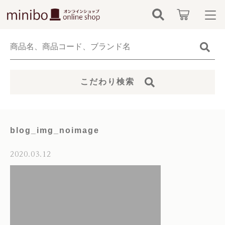
キーワード検索
ログイン / 会員登録
すべて
お知らせ
こだわり検索
こだわり検索
minibo（墓石本体）
お気に入り
親カテゴリ
骨壺
blog_img_noimage
カテゴリーから探す
仏具
2020.03.12
子カテゴリ
新着商品から探す
無添加無香料ペットシャンプー
価格帯
当社について
お位牌
～