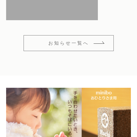
仏花
ショッピングガイド
その他
在庫あり
セール
多頭対応セット
よくあるご質問
並び順
ペット火葬業者のお手配
お知らせ一覧へ
お知らせ
海洋散骨
ブログ
お問い合わせ