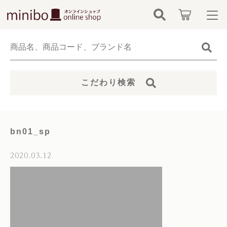
キーワード検索
ログイン / 会員登録
すべて
お知らせ
こだわり検索
こだわり検索
minibo（墓石本体）
お気に入り
親カテゴリ
骨壺
bn01_sp
カテゴリーから探す
仏具
2020.03.12
子カテゴリ
新着商品から探す
無添加無香料ペットシャンプー
価格帯
当社について
お位牌
～