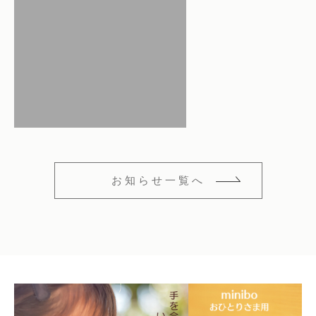
仏花
ショッピングガイド
その他
在庫あり
セール
多頭対応セット
よくあるご質問
並び順
ペット火葬業者のお手配
お知らせ
海洋散骨
ブログ
お知らせ一覧へ
お問い合わせ