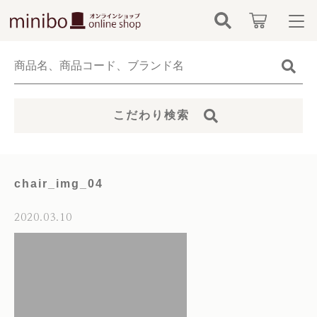
キーワード検索
ログイン / 会員登録
すべて
お知らせ
こだわり検索
こだわり検索
minibo（墓石本体）
お気に入り
親カテゴリ
骨壺
chair_img_04
カテゴリーから探す
仏具
2020.03.10
子カテゴリ
新着商品から探す
無添加無香料ペットシャンプー
価格帯
当社について
お位牌
～