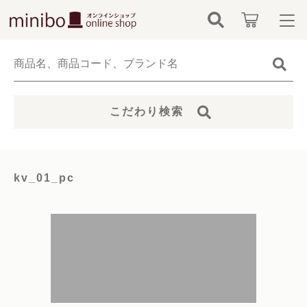
キーワード検索
ログイン / 会員登録
すべて
お知らせ
こだわり検索
こだわり検索
minibo（墓石本体）
お気に入り
親カテゴリ
骨壺
kv_01_pc
カテゴリーから探す
仏具
子カテゴリ
新着商品から探す
無添加無香料ペットシャンプー
価格帯
当社について
お位牌
～