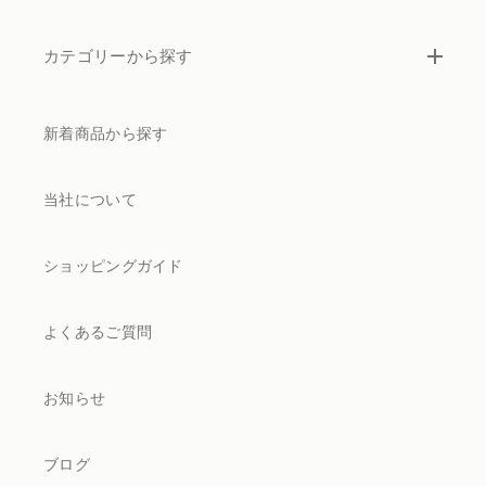
仏花
ショッピングガイド
その他
カテゴリーから探す
在庫あり
セール
多頭対応セット
よくあるご質問
新着商品から探す
並び順
ペット火葬業者のお手配
お知らせ
当社について
海洋散骨
ブログ
ショッピングガイド
お問い合わせ
よくあるご質問
お知らせ
ブログ