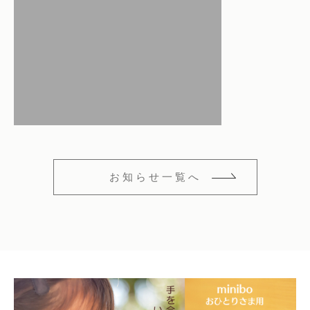
仏花
ショッピングガイド
その他
在庫あり
セール
多頭対応セット
よくあるご質問
並び順
ペット火葬業者のお手配
お知らせ
海洋散骨
ブログ
お知らせ一覧へ
お問い合わせ