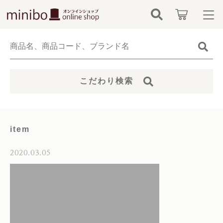
キーワード検索
ログイン / 会員登録
すべて
お知らせ
こだわり検索
こだわり検索
minibo（墓石本体）
お気に入り
親カテゴリ
骨壺
item
カテゴリーから探す
仏具
2020.03.05
子カテゴリ
新着商品から探す
無添加無香料ペットシャンプー
価格帯
当社について
お位牌
～