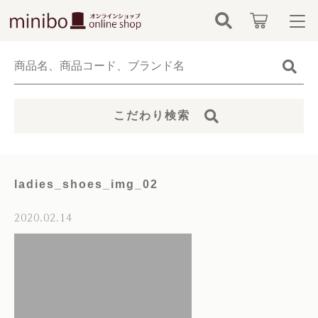
キーワード検索
ログイン / 会員登録
すべて
お知らせ
こだわり検索
こだわり検索
minibo（墓石本体）
お気に入り
親カテゴリ
骨壺
ladies_shoes_img_02
カテゴリーから探す
仏具
2020.02.14
子カテゴリ
新着商品から探す
無添加無香料ペットシャンプー
価格帯
当社について
お位牌
～