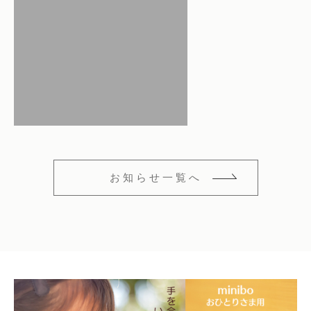
仏花
ショッピングガイド
その他
在庫あり
セール
多頭対応セット
よくあるご質問
並び順
ペット火葬業者のお手配
お知らせ
海洋散骨
ブログ
お知らせ一覧へ
お問い合わせ