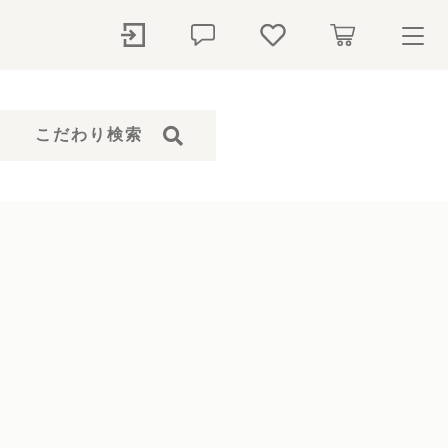
ry
こだわり検索
探す
石本体）
骨壺
ペットシャンプー
仏花
ト
ール