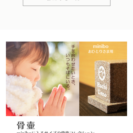
仏花
ショッピングガイド
その他
在庫あり
セール
多頭対応セット
よくあるご質問
並び順
ペット火葬業者のお手配
お知らせ
海洋散骨
ブログ
お問い合わせ