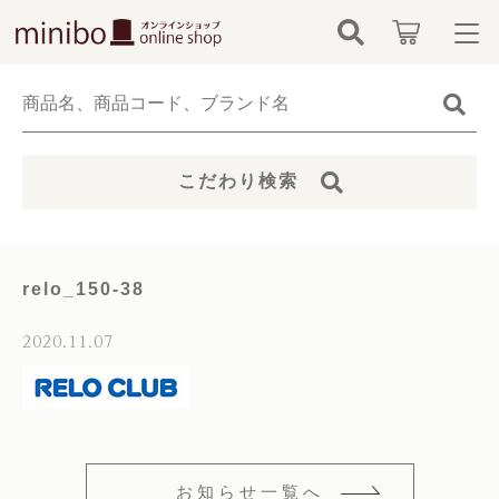
キーワード検索
ログイン / 会員登録
すべて
お知らせ
こだわり検索
こだわり検索
minibo（墓石本体）
お気に入り
親カテゴリ
骨壺
relo_150-38
カテゴリーから探す
仏具
2020.11.07
子カテゴリ
新着商品から探す
無添加無香料ペットシャンプー
価格帯
当社について
お位牌
～
お知らせ一覧へ