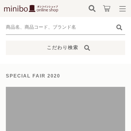
キーワード検索
ログイン / 会員登録
すべて
お知らせ
こだわり検索
こだわり検索
minibo（墓石本体）
お気に入り
親カテゴリ
骨壺
SPECIAL FAIR 2020
カテゴリーから探す
仏具
子カテゴリ
新着商品から探す
無添加無香料ペットシャンプー
価格帯
当社について
お位牌
～