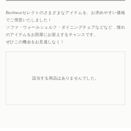
仏花
ショッピングガイド
その他
Bonheurセレクトのさまざまなアイテムを、お求めやすい価格
でご用意いたしました！
在庫あり
セール
多頭対応セット
よくあるご質問
ソファ・ウォールシェルフ・ダイニングチェアなどなど…憧れ
のアイテムをお部屋にお迎えするチャンスです。
並び順
ペット火葬業者のお手配
ぜひこの機会をお見逃しなく！
お知らせ
海洋散骨
ブログ
該当する商品はありませんでした。
お問い合わせ