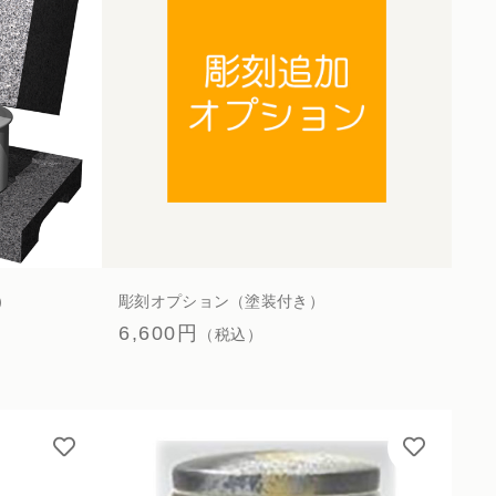
者のお手配
）
彫刻オプション（塗装付き）
6,600円
（税込）