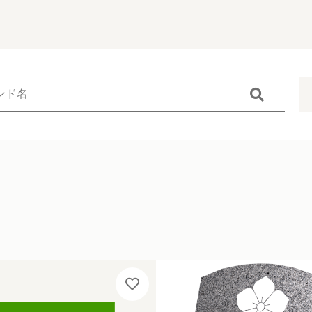
Catego
す
カテゴリーから
minibo（墓
子カテゴリ
仏具
無添加無香料
お位牌
その他
多頭対応セッ
在庫あり
セ