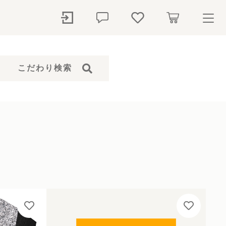
ry
こだわり検索
探す
石本体）
骨壺
ペットシャンプー
仏花
ト
ール