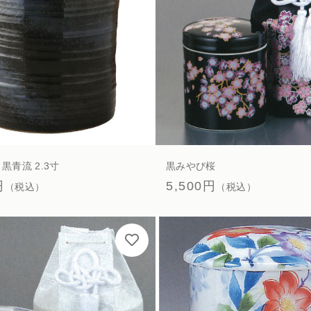
黒青流 2.3寸
黒みやび桜
円
5,500円
（税込）
（税込）