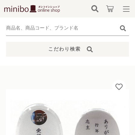
カートに商品を追加しました
キーワード検索
ログイン / 会員登録
輝 クリスタル位牌 たまご型 写真・名入れ サービ
すべて
お知らせ
ス付き（パールホワイト）
こだわり検索
数量
こだわり検索
minibo（墓石本体）
24,000円
（税込）
お気に入り
親カテゴリ
骨壺
カテゴリーから探す
仏具
子カテゴリ
ショッピングを続ける
新着商品から探す
無添加無香料ペットシャンプー
カートを確認する
価格帯
当社について
お位牌
～