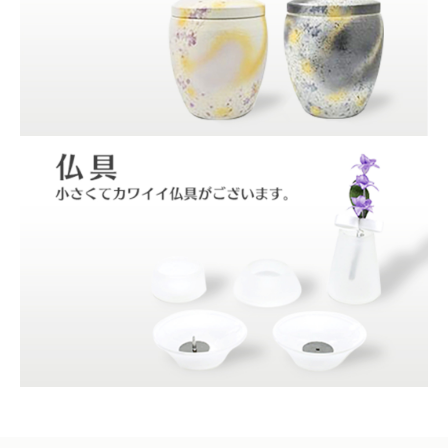
ル
ホ
ワ
イ
ト）
個