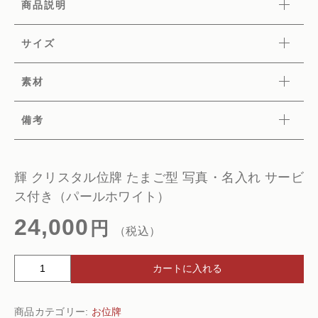
商品説明
サイズ
素材
備考
輝 クリスタル位牌 たまご型 写真・名入れ サービ
ス付き（パールホワイト）
24,000
円
（税込）
輝
カートに入れる
ク
リ
商品カテゴリー:
お位牌
ス