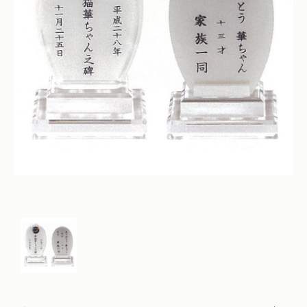
仏花
ショッピングガイド
その他
在庫あり
セール
多頭対応セット
よくあるご質問
並び順
ペット火葬業者のお手配
お知らせ
海洋散骨
ブログ
お問い合わせ