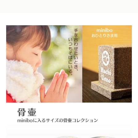
タ
ル
位
牌
た
ま
ご
型
写
真・
名
入
れ
サ
ー
ビ
ス
付
き
（パ
ー