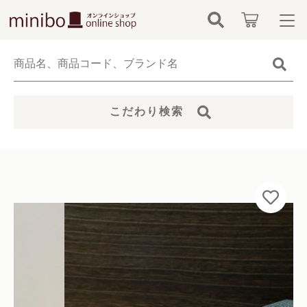
カートに商品を追加しました
キーワード検索
ログイン / 会員登録
すべて
お知らせ
多頭対応セット（8本）
こだわり検索
※墓石は含みません※
こだわり検索
minibo（墓石本体）
数量
お気に入り
親カテゴリ
19,800円
（税込）
骨壺
カテゴリーから探す
仏具
子カテゴリ
新着商品から探す
ショッピングを続ける
無添加無香料ペットシャンプー
価格帯
当社について
お位牌
～
カートを確認する