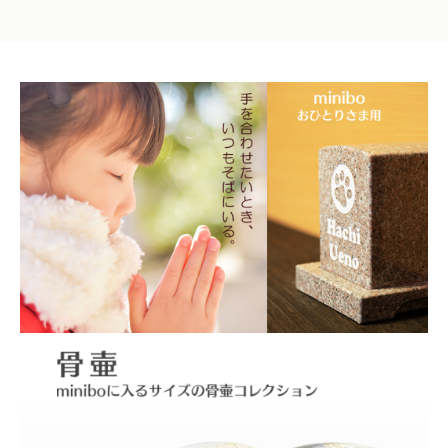
セ
ッ
ト
（8
本）
※
墓
石
は
含
み
ま
せ
ん
※
個