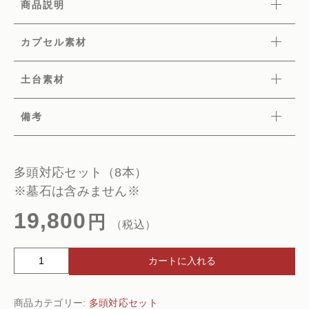
商品説明
カプセル素材
土台素材
備考
多頭対応セット（8本）
※墓石は含みません※
19,800
円
（税込）
多
カートに入れる
頭
対
商品カテゴリー:
多頭対応セット
応