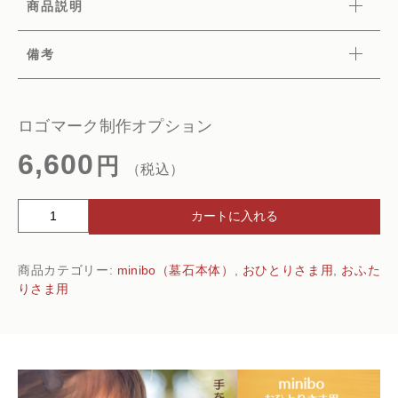
商品説明
備考
ロゴマーク制作オプション
6,600
円
（税込）
ロ
カートに入れる
ゴ
マ
商品カテゴリー:
minibo（墓石本体）
,
おひとりさま用
,
おふた
ー
りさま用
ク
制
作
オ
プ
シ