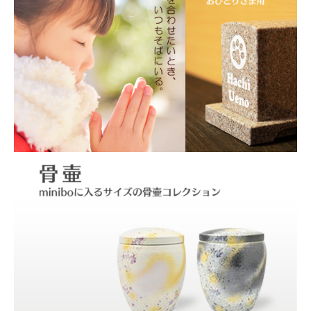
ョ
ン
個