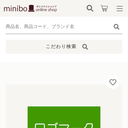
カートに商品を追加しました
キーワード検索
ログイン / 会員登録
すべて
お知らせ
ロゴマーク制作オプション
こだわり検索
こだわり検索
数量
minibo（墓石本体）
お気に入り
親カテゴリ
6,600円
（税込）
骨壺
カテゴリーから探す
仏具
子カテゴリ
新着商品から探す
ショッピングを続ける
無添加無香料ペットシャンプー
価格帯
当社について
お位牌
～
カートを確認する