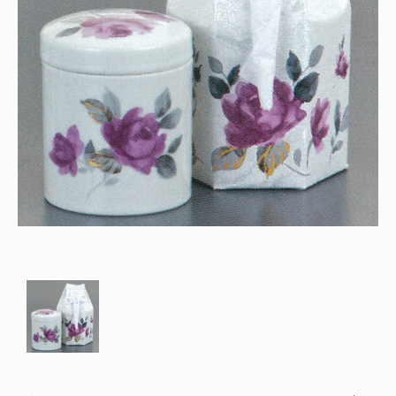
仏花
ショッピングガイド
その他
在庫あり
セール
多頭対応セット
よくあるご質問
並び順
ペット火葬業者のお手配
お知らせ
海洋散骨
ブログ
お問い合わせ