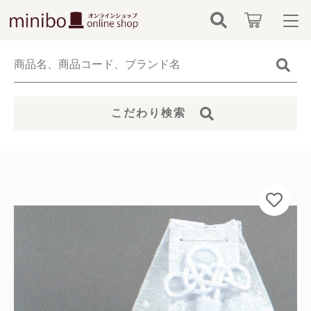
カートに商品を追加しました
キーワード検索
ログイン / 会員登録
すべて
お知らせ
ローズワイン
こだわり検索
こだわり検索
数量
minibo（墓石本体）
お気に入り
親カテゴリ
5,500円
（税込）
骨壺
カテゴリーから探す
仏具
子カテゴリ
新着商品から探す
ショッピングを続ける
無添加無香料ペットシャンプー
価格帯
当社について
お位牌
～
カートを確認する