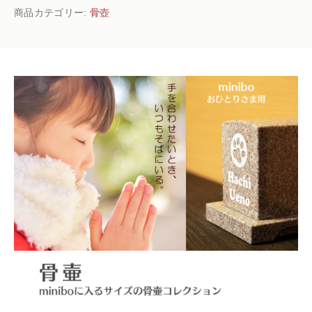
商品カテゴリー:
骨壺
ワ
イ
ン
個