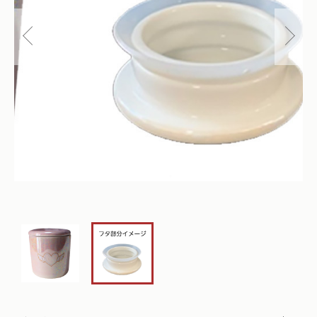
仏花
ショッピングガイド
その他
在庫あり
セール
多頭対応セット
よくあるご質問
並び順
ペット火葬業者のお手配
お知らせ
海洋散骨
ブログ
お問い合わせ