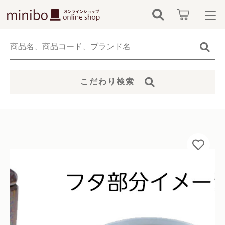
カートに商品を追加しました
キーワード検索
ログイン / 会員登録
すべて
エンジェルハートピンク【シリコンパッキン
お知らせ
こだわり検索
付き】
こだわり検索
数量
minibo（墓石本体）
お気に入り
親カテゴリ
5,500円
（税込）
骨壺
カテゴリーから探す
仏具
子カテゴリ
新着商品から探す
ショッピングを続ける
無添加無香料ペットシャンプー
価格帯
当社について
お位牌
カートを確認する
～