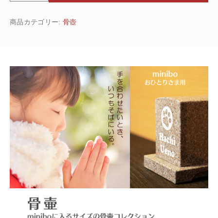
ン
ジ
商品カテゴリー:
骨壺
ェ
ル
ハ
ー
ト
ピ
ン
ク
【シ
リ
コ
ン
パ
ッ
キ
ン
付
き】
個