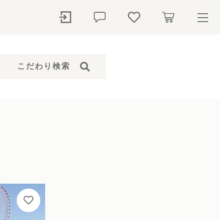
ry
こだわり検索
探す
石本体）
骨壺
ペットシャンプー
仏花
ト
ール