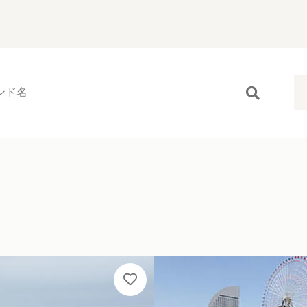
Catego
す
カテゴリーから
minibo（墓
子カテゴリ
仏具
無添加無香料
お位牌
その他
多頭対応セッ
在庫あり
セ