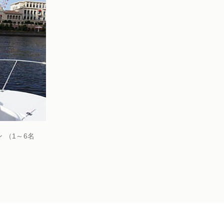
者のお手配
 （1～6名